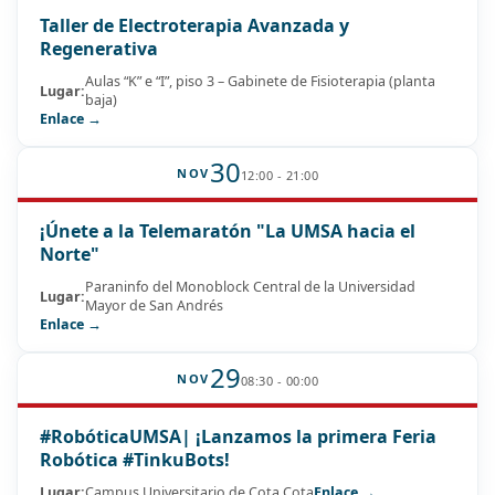
Taller de Electroterapia Avanzada y
Regenerativa
Aulas “K” e “I”, piso 3 – Gabinete de Fisioterapia (planta
Lugar:
baja)
Enlace →
30
NOV
12:00 - 21:00
¡Únete a la Telemaratón "La UMSA hacia el
Norte"
Paraninfo del Monoblock Central de la Universidad
Lugar:
Mayor de San Andrés
Enlace →
29
NOV
08:30 - 00:00
#RobóticaUMSA| ¡Lanzamos la primera Feria
Robótica #TinkuBots!
Lugar:
Campus Universitario de Cota Cota
Enlace →