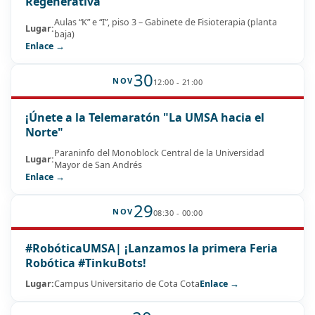
Regenerativa
Aulas “K” e “I”, piso 3 – Gabinete de Fisioterapia (planta
Lugar:
baja)
Enlace →
30
NOV
12:00 - 21:00
¡Únete a la Telemaratón "La UMSA hacia el
Norte"
Paraninfo del Monoblock Central de la Universidad
Lugar:
Mayor de San Andrés
Enlace →
29
NOV
08:30 - 00:00
#RobóticaUMSA| ¡Lanzamos la primera Feria
Robótica #TinkuBots!
Lugar:
Campus Universitario de Cota Cota
Enlace →