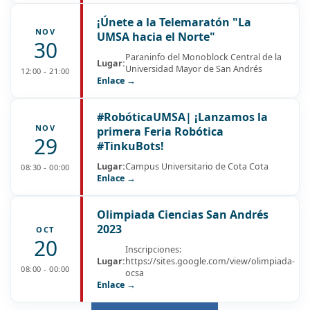
¡Únete a la Telemaratón "La
NOV
UMSA hacia el Norte"
30
Paraninfo del Monoblock Central de la
Lugar:
Universidad Mayor de San Andrés
12:00 - 21:00
Enlace →
#RobóticaUMSA| ¡Lanzamos la
NOV
primera Feria Robótica
29
#TinkuBots!
Lugar:
Campus Universitario de Cota Cota
08:30 - 00:00
Enlace →
Olimpiada Ciencias San Andrés
2023
OCT
20
Inscripciones:
Lugar:
https://sites.google.com/view/olimpiada-
08:00 - 00:00
ocsa
Enlace →