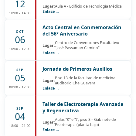
12
Lugar:
Aula A - Edificio de Tecnología Médica
Enlace →
10:00 - 14:00
Acto Central en Conmemoración
OCT
del 56° Aniversario
06
Centro de Convenciones Facultativo
Lugar:
"José Passaman Camino"
10:00 - 12:00
Enlace →
Jornada de Primeros Auxilios
SEP
05
Piso 13 de la facultad de medicina
Lugar:
auditorio Che Guevara
08:00 - 12:00
Enlace →
Taller de Electroterapia Avanzada
SEP
y Regenerativa
04
Aulas “K” e “I”, piso 3 – Gabinete de
Lugar:
Fisioterapia (planta baja)
18:00 - 21:00
Enlace →