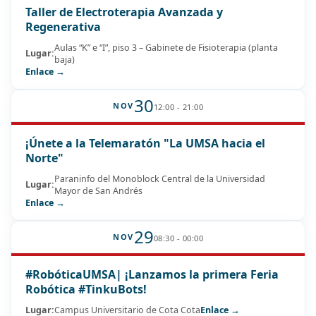
Taller de Electroterapia Avanzada y
Regenerativa
Aulas “K” e “I”, piso 3 – Gabinete de Fisioterapia (planta
Lugar:
baja)
Enlace →
30
NOV
12:00 - 21:00
¡Únete a la Telemaratón "La UMSA hacia el
Norte"
Paraninfo del Monoblock Central de la Universidad
Lugar:
Mayor de San Andrés
Enlace →
29
NOV
08:30 - 00:00
#RobóticaUMSA| ¡Lanzamos la primera Feria
Robótica #TinkuBots!
Lugar:
Campus Universitario de Cota Cota
Enlace →