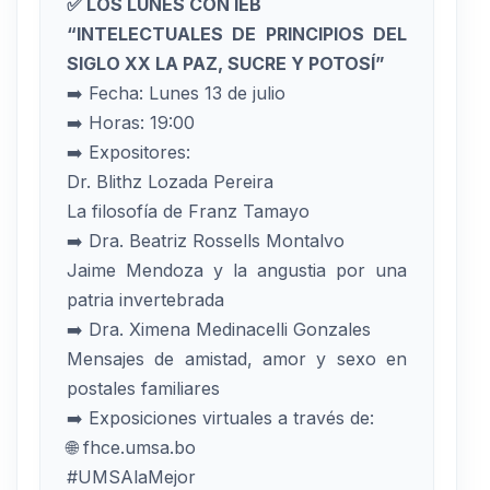
✅ LOS LUNES CON IEB
“INTELECTUALES DE PRINCIPIOS DEL
SIGLO XX LA PAZ, SUCRE Y POTOSÍ”
➡️ Fecha: Lunes 13 de julio
➡️ Horas: 19:00
➡️ Expositores:
Dr. Blithz Lozada Pereira
La filosofía de Franz Tamayo
➡️ Dra. Beatriz Rossells Montalvo
Jaime Mendoza y la angustia por una
patria invertebrada
➡️ Dra. Ximena Medinacelli Gonzales
Mensajes de amistad, amor y sexo en
postales familiares
➡️ Exposiciones virtuales a través de:
🌐 fhce.umsa.bo
#UMSAlaMejor