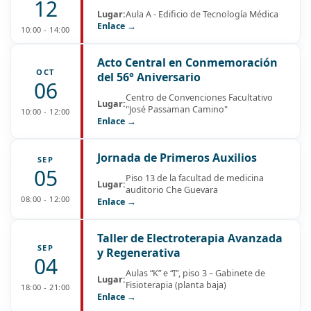
12
Lugar:
Aula A - Edificio de Tecnología Médica
Enlace →
10:00 - 14:00
Acto Central en Conmemoración
OCT
del 56° Aniversario
06
Centro de Convenciones Facultativo
Lugar:
"José Passaman Camino"
10:00 - 12:00
Enlace →
Jornada de Primeros Auxilios
SEP
05
Piso 13 de la facultad de medicina
Lugar:
auditorio Che Guevara
08:00 - 12:00
Enlace →
Taller de Electroterapia Avanzada
SEP
y Regenerativa
04
Aulas “K” e “I”, piso 3 – Gabinete de
Lugar:
Fisioterapia (planta baja)
18:00 - 21:00
Enlace →