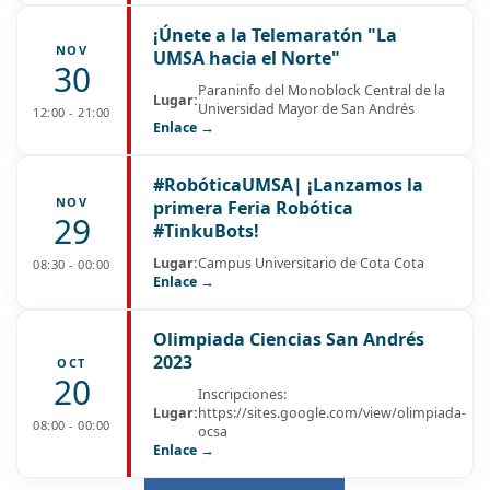
¡Únete a la Telemaratón "La
NOV
UMSA hacia el Norte"
30
Paraninfo del Monoblock Central de la
Lugar:
Universidad Mayor de San Andrés
12:00 - 21:00
Enlace →
#RobóticaUMSA| ¡Lanzamos la
NOV
primera Feria Robótica
29
#TinkuBots!
Lugar:
Campus Universitario de Cota Cota
08:30 - 00:00
Enlace →
Olimpiada Ciencias San Andrés
2023
OCT
20
Inscripciones:
Lugar:
https://sites.google.com/view/olimpiada-
08:00 - 00:00
ocsa
Enlace →