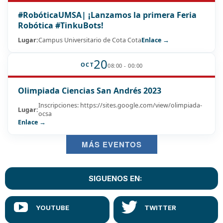
#RobóticaUMSA| ¡Lanzamos la primera Feria
Robótica #TinkuBots!
Lugar:
Campus Universitario de Cota Cota
Enlace →
20
OCT
08:00 - 00:00
Olimpiada Ciencias San Andrés 2023
Inscripciones: https://sites.google.com/view/olimpiada-
Lugar:
ocsa
Enlace →
MÁS EVENTOS
SIGUENOS EN: