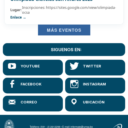
Inscripciones: https://sites.google.com/view/olimpiada-
Lugar:
ocsa
Enlace →
MÁS EVENTOS
SIGUENOS EN:
Teléfono: (591 - 2) 2612298 • E-mail: informate@umsa.bo