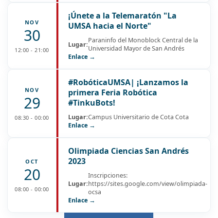
¡Únete a la Telemaratón "La
NOV
UMSA hacia el Norte"
30
Paraninfo del Monoblock Central de la
Lugar:
Universidad Mayor de San Andrés
12:00 - 21:00
Enlace →
#RobóticaUMSA| ¡Lanzamos la
NOV
primera Feria Robótica
29
#TinkuBots!
Lugar:
Campus Universitario de Cota Cota
08:30 - 00:00
Enlace →
Olimpiada Ciencias San Andrés
2023
OCT
20
Inscripciones:
Lugar:
https://sites.google.com/view/olimpiada-
08:00 - 00:00
ocsa
Enlace →