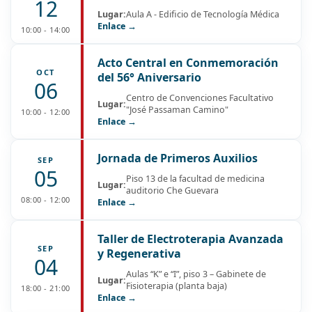
12
Lugar:
Aula A - Edificio de Tecnología Médica
Enlace →
10:00 - 14:00
Acto Central en Conmemoración
OCT
del 56° Aniversario
06
Centro de Convenciones Facultativo
Lugar:
"José Passaman Camino"
10:00 - 12:00
Enlace →
Jornada de Primeros Auxilios
SEP
05
Piso 13 de la facultad de medicina
Lugar:
auditorio Che Guevara
08:00 - 12:00
Enlace →
Taller de Electroterapia Avanzada
SEP
y Regenerativa
04
Aulas “K” e “I”, piso 3 – Gabinete de
Lugar:
Fisioterapia (planta baja)
18:00 - 21:00
Enlace →