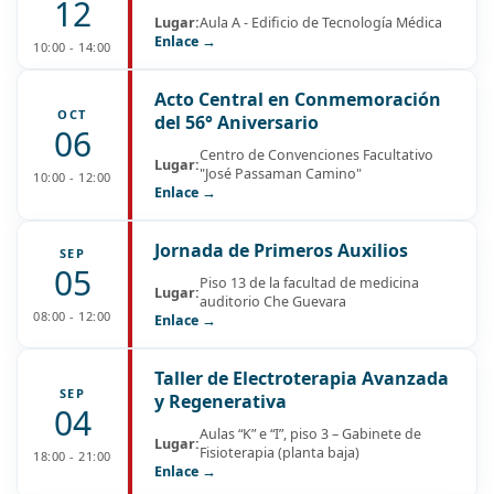
12
Lugar:
Aula A - Edificio de Tecnología Médica
Enlace →
10:00 - 14:00
Acto Central en Conmemoración
OCT
del 56° Aniversario
06
Centro de Convenciones Facultativo
Lugar:
"José Passaman Camino"
10:00 - 12:00
Enlace →
Jornada de Primeros Auxilios
SEP
05
Piso 13 de la facultad de medicina
Lugar:
auditorio Che Guevara
08:00 - 12:00
Enlace →
Taller de Electroterapia Avanzada
SEP
y Regenerativa
04
Aulas “K” e “I”, piso 3 – Gabinete de
Lugar:
Fisioterapia (planta baja)
18:00 - 21:00
Enlace →