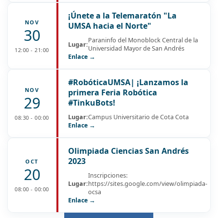
¡Únete a la Telemaratón "La
NOV
UMSA hacia el Norte"
30
Paraninfo del Monoblock Central de la
Lugar:
Universidad Mayor de San Andrés
12:00 - 21:00
Enlace →
#RobóticaUMSA| ¡Lanzamos la
NOV
primera Feria Robótica
29
#TinkuBots!
Lugar:
Campus Universitario de Cota Cota
08:30 - 00:00
Enlace →
Olimpiada Ciencias San Andrés
2023
OCT
20
Inscripciones:
Lugar:
https://sites.google.com/view/olimpiada-
08:00 - 00:00
ocsa
Enlace →