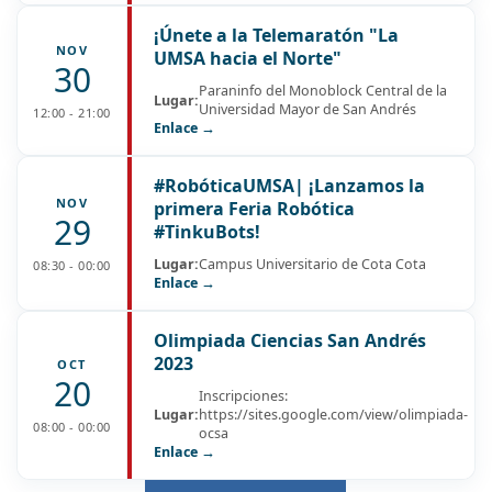
¡Únete a la Telemaratón "La
NOV
UMSA hacia el Norte"
30
Paraninfo del Monoblock Central de la
Lugar:
Universidad Mayor de San Andrés
12:00 - 21:00
Enlace →
#RobóticaUMSA| ¡Lanzamos la
NOV
primera Feria Robótica
29
#TinkuBots!
Lugar:
Campus Universitario de Cota Cota
08:30 - 00:00
Enlace →
Olimpiada Ciencias San Andrés
2023
OCT
20
Inscripciones:
Lugar:
https://sites.google.com/view/olimpiada-
08:00 - 00:00
ocsa
Enlace →