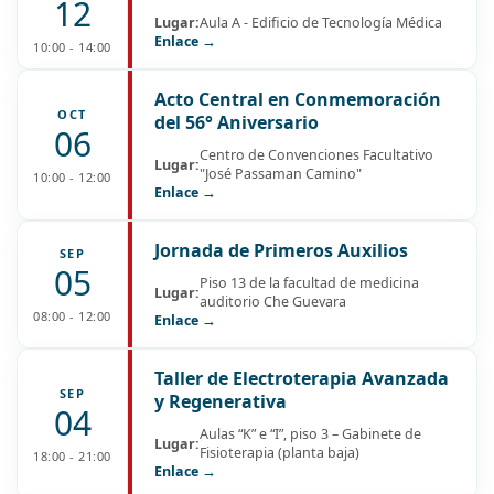
12
Lugar:
Aula A - Edificio de Tecnología Médica
Enlace →
10:00 - 14:00
Acto Central en Conmemoración
OCT
del 56° Aniversario
06
Centro de Convenciones Facultativo
Lugar:
"José Passaman Camino"
10:00 - 12:00
Enlace →
Jornada de Primeros Auxilios
SEP
05
Piso 13 de la facultad de medicina
Lugar:
auditorio Che Guevara
08:00 - 12:00
Enlace →
Taller de Electroterapia Avanzada
SEP
y Regenerativa
04
Aulas “K” e “I”, piso 3 – Gabinete de
Lugar:
Fisioterapia (planta baja)
18:00 - 21:00
Enlace →