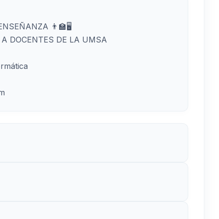
NSEÑANZA 👨🏫🖥
O A DOCENTES DE LA UMSA
ormática
om