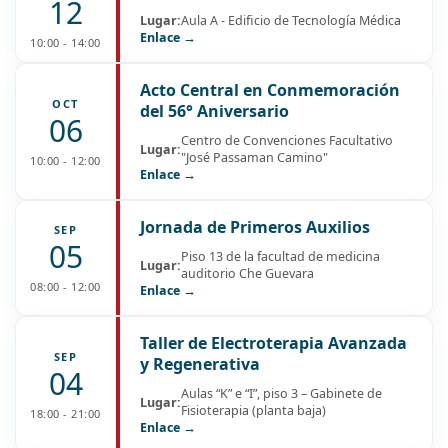
12
Lugar:
Aula A - Edificio de Tecnología Médica
Enlace →
10:00 - 14:00
Acto Central en Conmemoración
OCT
del 56° Aniversario
06
Centro de Convenciones Facultativo
Lugar:
"José Passaman Camino"
10:00 - 12:00
Enlace →
Jornada de Primeros Auxilios
SEP
05
Piso 13 de la facultad de medicina
Lugar:
auditorio Che Guevara
08:00 - 12:00
Enlace →
Taller de Electroterapia Avanzada
SEP
y Regenerativa
04
Aulas “K” e “I”, piso 3 – Gabinete de
Lugar:
Fisioterapia (planta baja)
18:00 - 21:00
Enlace →