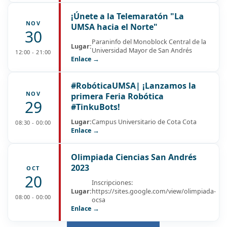
¡Únete a la Telemaratón "La
NOV
UMSA hacia el Norte"
30
Paraninfo del Monoblock Central de la
Lugar:
Universidad Mayor de San Andrés
12:00 - 21:00
Enlace →
#RobóticaUMSA| ¡Lanzamos la
NOV
primera Feria Robótica
29
#TinkuBots!
Lugar:
Campus Universitario de Cota Cota
08:30 - 00:00
Enlace →
Olimpiada Ciencias San Andrés
2023
OCT
20
Inscripciones:
Lugar:
https://sites.google.com/view/olimpiada-
08:00 - 00:00
ocsa
Enlace →