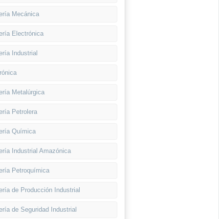
ería Mecánica
ería Electrónica
ería Industrial
rónica
ería Metalúrgica
ería Petrolera
ería Química
ería Industrial Amazónica
ería Petroquímica
ería de Producción Industrial
ería de Seguridad Industrial