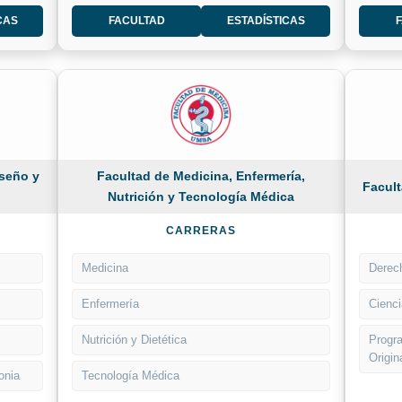
CAS
FACULTAD
ESTADÍSTICAS
iseño y
Facultad de Medicina, Enfermería,
Facult
Nutrición y Tecnología Médica
CARRERAS
Medicina
Derec
Enfermería
Cienci
Nutrición y Dietética
Progr
Origin
onia
Tecnología Médica