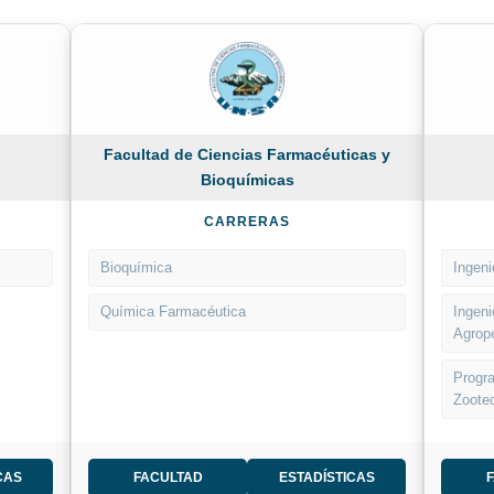
Facultad de Ciencias Farmacéuticas y
Bioquímicas
CARRERAS
Bioquímica
Ingeni
Química Farmacéutica
Ingeni
Agrop
Progra
Zoote
CAS
FACULTAD
ESTADÍSTICAS