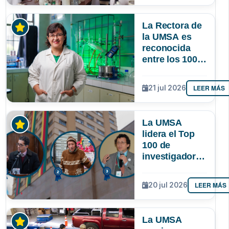
lograr que
permanezcan
La Rectora de
y lideren
la UMSA es
reconocida
entre los 100
investigadores
más
LEER MÁS
21 jul 2026
destacados de
Bolivia
La UMSA
lidera el Top
100 de
investigadores
con mayor
impacto
LEER MÁS
20 jul 2026
científico de
Bolivia
La UMSA