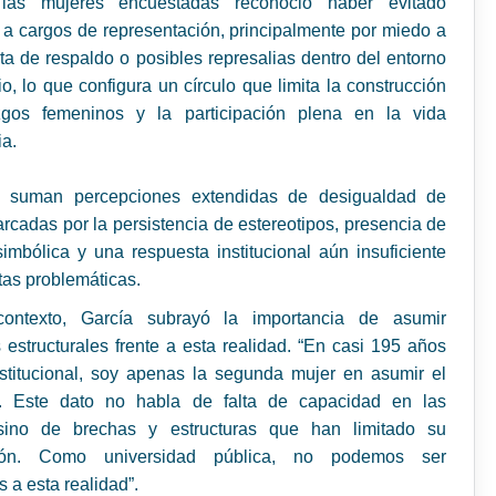
as mujeres encuestadas reconoció haber evitado
 a cargos de representación, principalmente por miedo a
falta de respaldo o posibles represalias dentro del entorno
rio, lo que configura un círculo que limita la construcción
zgos femeninos y la participación plena en la vida
ia.
e suman percepciones extendidas de desigualdad de
rcadas por la persistencia de estereotipos, presencia de
simbólica y una respuesta institucional aún insuficiente
stas problemáticas.
ontexto, García subrayó la importancia de asumir
 estructurales frente a esta realidad. “En casi 195 años
stitucional, soy apenas la segunda mujer en asumir el
. Este dato no habla de falta de capacidad en las
sino de brechas y estructuras que han limitado su
ación. Como universidad pública, no podemos ser
s a esta realidad”.