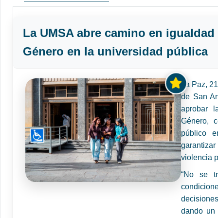
La UMSA abre camino en igualdad 
Género en la universidad pública
La Paz, 2
de San An
aprobar l
Género, c
público e
garantiza
violencia p
“No se tr
condicione
decisione
dando un 