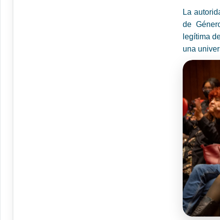
La autorid
de Género
legítima d
una univer