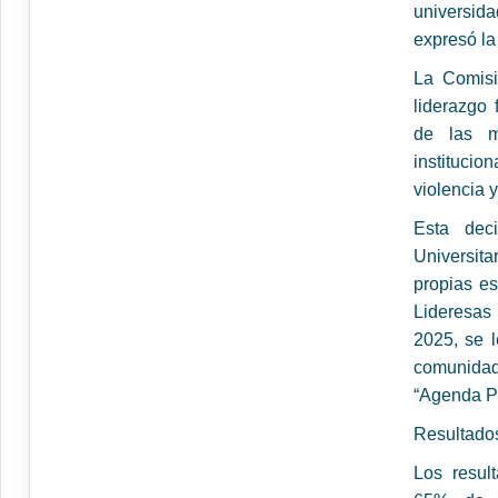
universid
expresó la
La Comisi
liderazgo 
de las mu
instituci
violencia y
Esta dec
Universit
propias es
Lideresas
2025, se 
comunidad
“Agenda Po
Resultados
Los resul