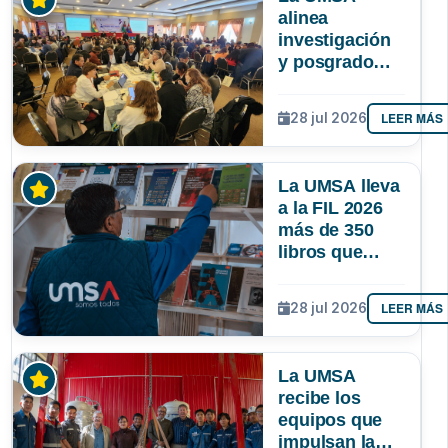
alinea
investigación
y posgrado
para que la
ciencia
LEER MÁS
28 jul 2026
responda
mejor a las
necesidades
La UMSA lleva
de Bolivia
a la FIL 2026
más de 350
libros que
muestran el
conocimiento
LEER MÁS
28 jul 2026
que se genera
en Bolivia
La UMSA
recibe los
equipos que
impulsan la