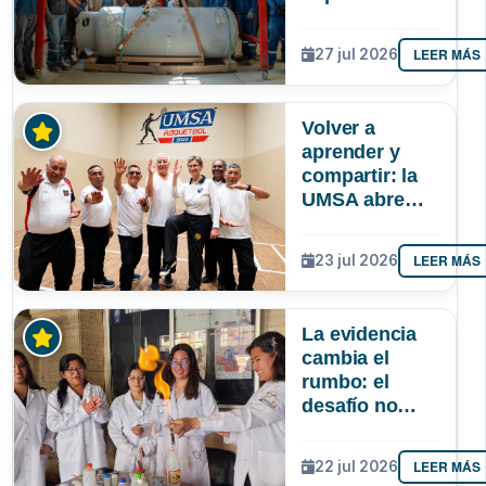
autonomía de
La Paz en
LEER MÁS
27 jul 2026
oxígeno
medicinal
Volver a
aprender y
compartir: la
UMSA abre
inscripciones
para adultos
LEER MÁS
23 jul 2026
mayores
La evidencia
cambia el
rumbo: el
desafío no
solo es atraer
más niñas a la
LEER MÁS
22 jul 2026
ciencia, sino