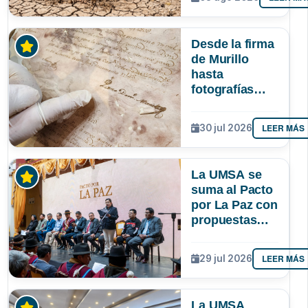
podría superar
a los tres
registrados en
Desde la firma
Bolivia
de Murillo
hasta
fotografías
centenarias: la
UMSA
LEER MÁS
30 jul 2026
resguarda 6
joyas de la
memoria
La UMSA se
paceña
suma al Pacto
por La Paz con
propuestas
para el
desarrollo del
LEER MÁS
29 jul 2026
departamento
La UMSA