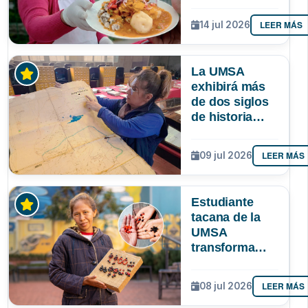
identidad
paceña? Un
LEER MÁS
14 jul 2026
estudio
sociológico de
la UMSA tiene
La UMSA
la respuesta
exhibirá más
de dos siglos
de historia
paceña en la
Larga Noche
LEER MÁS
09 jul 2026
de Museos
Estudiante
tacana de la
UMSA
transforma
semillas
amazónicas en
LEER MÁS
08 jul 2026
artesanías
para proteger