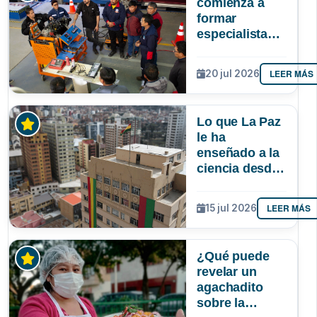
comienza a
formar
especialistas
en reparación
de vehículos
LEER MÁS
20 jul 2026
afectados por
la gasolina de
mala calidad
Lo que La Paz
le ha
enseñado a la
ciencia desde
la UMSA
LEER MÁS
15 jul 2026
¿Qué puede
revelar un
agachadito
sobre la