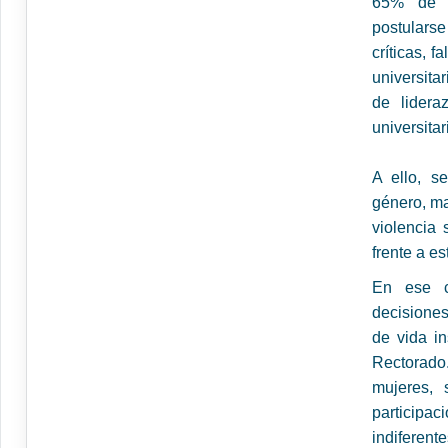
65% de l
postularse
críticas, 
universita
de lidera
universitar
A ello, s
género, ma
violencia 
frente a e
En ese c
decisiones
de vida in
Rectorado
mujeres, 
particip
indiferente