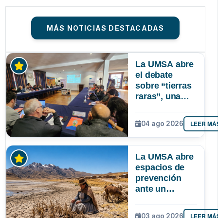
MÁS NOTICIAS DESTACADAS
La UMSA abre
el debate
sobre “tierras
raras”, una
riqueza
mineral que
LEER MÁ
04 ago 2026
Bolivia aún no
explora ni
aprovecha
La UMSA abre
espacios de
prevención
ante un
posible Súper
Niño que
LEER MÁ
03 ago 2026