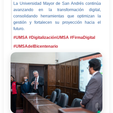
La Universidad Mayor de San Andrés continúa
avanzando en la transformación digital,
consolidando herramientas que optimizan la
gestión y fortalecen su proyección hacia el
futuro.
#UMSA
#DigitalizaciónUMSA
#FirmaDigital
#UMSAdelBicentenario