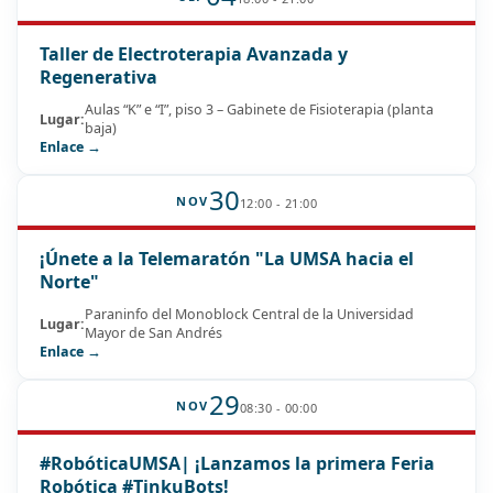
Taller de Electroterapia Avanzada y
Regenerativa
Aulas “K” e “I”, piso 3 – Gabinete de Fisioterapia (planta
Lugar:
baja)
Enlace →
30
NOV
12:00 - 21:00
¡Únete a la Telemaratón "La UMSA hacia el
Norte"
Paraninfo del Monoblock Central de la Universidad
Lugar:
Mayor de San Andrés
Enlace →
29
NOV
08:30 - 00:00
#RobóticaUMSA| ¡Lanzamos la primera Feria
Robótica #TinkuBots!