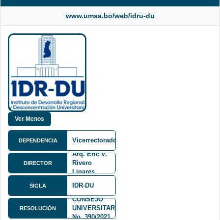
www.umsa.bo/web/idru-du
Vicerrectorado
DEPENDENCIA
Arq. Eric V.
Rivero
DIRECTOR
COMITÉ
Linares
EJECUTIVO
DEL
IDR-DU
SIGLA
HONORABLE
CONSEJO
UNIVERSITARIO
RESOLUCIÓN
No. 390/2021
Av. 6 de