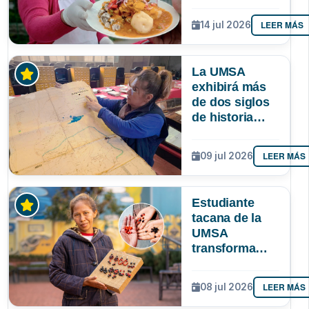
identidad
paceña? Un
LEER MÁS
14 jul 2026
estudio
sociológico de
la UMSA tiene
La UMSA
la respuesta
exhibirá más
de dos siglos
de historia
paceña en la
Larga Noche
LEER MÁS
09 jul 2026
de Museos
Estudiante
tacana de la
UMSA
transforma
semillas
amazónicas en
LEER MÁS
08 jul 2026
artesanías
para proteger