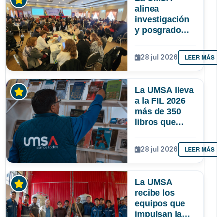
alinea
investigación
y posgrado
para que la
ciencia
LEER MÁS
28 jul 2026
responda
mejor a las
necesidades
La UMSA lleva
de Bolivia
a la FIL 2026
más de 350
libros que
muestran el
conocimiento
LEER MÁS
28 jul 2026
que se genera
en Bolivia
La UMSA
recibe los
equipos que
impulsan la