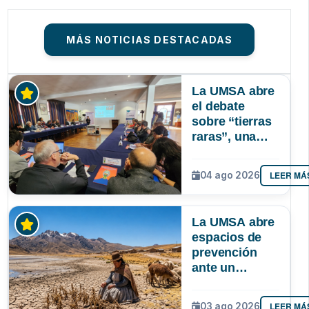
MÁS NOTICIAS DESTACADAS
La UMSA abre
el debate
sobre “tierras
raras”, una
riqueza
mineral que
LEER MÁ
04 ago 2026
Bolivia aún no
explora ni
aprovecha
La UMSA abre
espacios de
prevención
ante un
posible Súper
Niño que
LEER MÁ
03 ago 2026