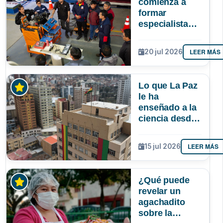
comienza a
formar
especialistas
en reparación
de vehículos
LEER MÁS
20 jul 2026
afectados por
la gasolina de
mala calidad
Lo que La Paz
le ha
enseñado a la
ciencia desde
la UMSA
LEER MÁS
15 jul 2026
¿Qué puede
revelar un
agachadito
sobre la