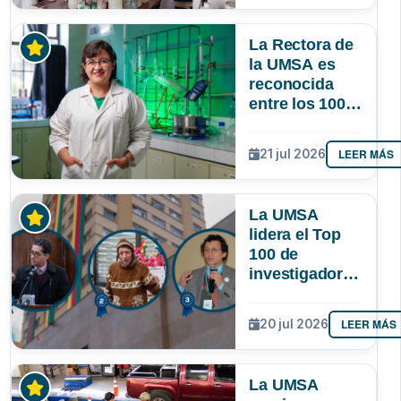
lograr que
permanezcan
La Rectora de
y lideren
la UMSA es
reconocida
entre los 100
investigadores
más
LEER MÁS
21 jul 2026
destacados de
Bolivia
La UMSA
lidera el Top
100 de
investigadores
con mayor
impacto
LEER MÁS
20 jul 2026
científico de
Bolivia
La UMSA