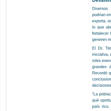
Desafíos
Diversos 
podrían en
exporta, s
lo que abr
fortalecer
generen ma
El Dr. Ti
iniciativa
roles esen
grandes d
Recordó qu
conclusi
decisiones
“La poblac
qué oport
país rico