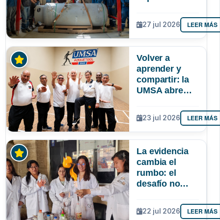
autonomía de
La Paz en
LEER MÁS
27 jul 2026
oxígeno
medicinal
Volver a
aprender y
compartir: la
UMSA abre
inscripciones
para adultos
LEER MÁS
23 jul 2026
mayores
La evidencia
cambia el
rumbo: el
desafío no
solo es atraer
más niñas a la
LEER MÁS
22 jul 2026
ciencia, sino