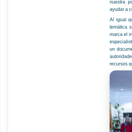
nuestra p
ayudar a co
Al igual q
temática s
marca el i
especialis
un documen
autoridade
recursos q