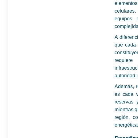
elementos
celulares,
equipos m
complejid
A diferenc
que cada 
constituye
requiere
infraestr
autoridad u
Además, r
es cada v
reservas 
mientras q
región, co
energética