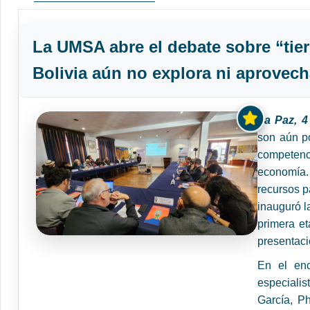
La UMSA abre el debate sobre “tier
Bolivia aún no explora ni aprovec
La Paz, 
son aún p
competenc
economía.
recursos p
inauguró l
primera e
presentaci
En el enc
especiali
García, Ph