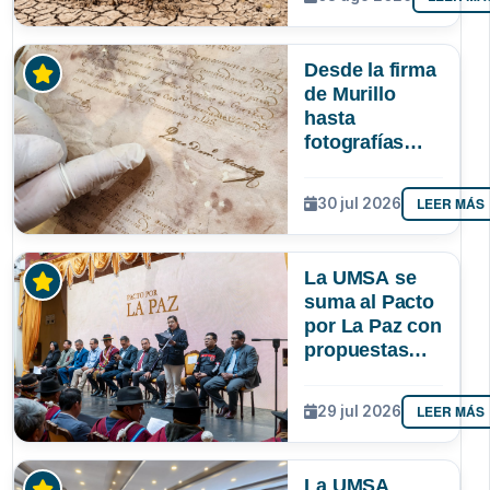
podría superar
a los tres
registrados en
Desde la firma
Bolivia
de Murillo
hasta
fotografías
centenarias: la
UMSA
LEER MÁS
30 jul 2026
resguarda 6
joyas de la
memoria
La UMSA se
paceña
suma al Pacto
por La Paz con
propuestas
para el
desarrollo del
LEER MÁS
29 jul 2026
departamento
La UMSA