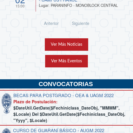
Lugar: PARANINFO - MONOBLOCK CENTRAL
15:00
Anterior
Siguiente
Ver Más Noticias
Ver Más Eventos
CONVOCATORIAS
BECAS PARA POSTGRADO - OEA & UAGM 2022
Plazo de Postulación:
$dateUtil.getDate($fechiniclass_DateObj, "MMMM",
$locale) Del $dateUtil.getDate($fechiniclass_DateObj,
"yyyy", $locale)
CURSO DE GUARANÍ BÁSICO - AUGM 2022