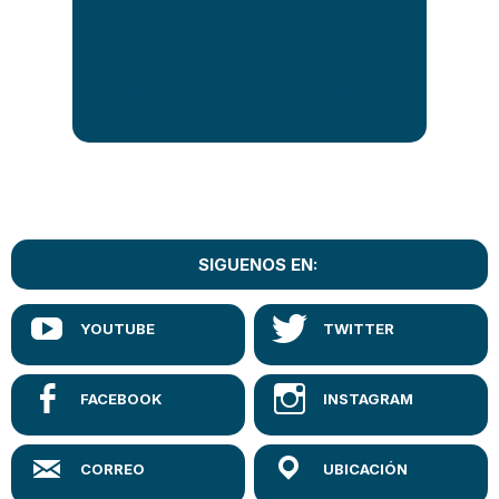
Registro R-345 | Aprobado el 20 de enero de 2026
Edificio Melissa PB, Av. Sánchez Lima No. 2512
Teléfonos: 2612106 - 2412567 | www.umsa.bo
SIGUENOS EN: