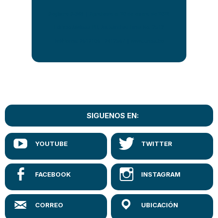
Registro R-345 | Aprobado el 20 de enero de 2026
Edificio Melissa PB, Av. Sánchez Lima No. 2512
Teléfonos: 2612106 - 2412567 | www.umsa.bo
SIGUENOS EN: