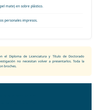
pel mate) en sobre plástico.
os personales impresos.
n el Diploma de Licenciatura y Título de Doctorado
vestigación no necesitan volver a presentarlos. Toda la
on broches.
o el 20 de enero de 2026
B, Av. Sánchez Lima No. 2512