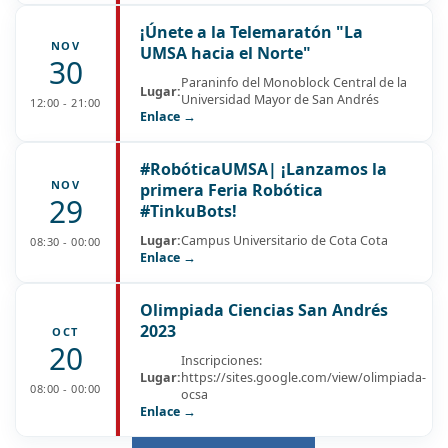
¡Únete a la Telemaratón "La
NOV
UMSA hacia el Norte"
30
Paraninfo del Monoblock Central de la
Lugar:
Universidad Mayor de San Andrés
12:00 - 21:00
Enlace →
#RobóticaUMSA| ¡Lanzamos la
NOV
primera Feria Robótica
29
#TinkuBots!
Lugar:
Campus Universitario de Cota Cota
08:30 - 00:00
Enlace →
Olimpiada Ciencias San Andrés
2023
OCT
20
Inscripciones:
Lugar:
https://sites.google.com/view/olimpiada-
08:00 - 00:00
ocsa
Enlace →