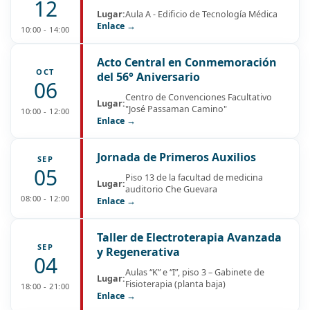
12
Lugar:
Aula A - Edificio de Tecnología Médica
Enlace →
10:00 - 14:00
Acto Central en Conmemoración
OCT
del 56° Aniversario
06
Centro de Convenciones Facultativo
Lugar:
"José Passaman Camino"
10:00 - 12:00
Enlace →
Jornada de Primeros Auxilios
SEP
05
Piso 13 de la facultad de medicina
Lugar:
auditorio Che Guevara
08:00 - 12:00
Enlace →
Taller de Electroterapia Avanzada
SEP
y Regenerativa
04
Aulas “K” e “I”, piso 3 – Gabinete de
Lugar:
Fisioterapia (planta baja)
18:00 - 21:00
Enlace →