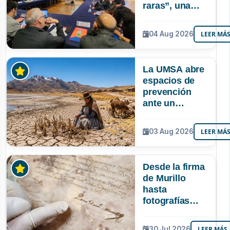
raras”, una
riqueza
mineral que
04 Aug 2026
LEER MÁ
Bolivia aún no
explora ni
aprovecha
La UMSA abre
espacios de
prevención
ante un
posible Súper
Niño que
03 Aug 2026
LEER MÁ
podría superar
a los tres
registrados en
Desde la firma
Bolivia
de Murillo
hasta
fotografías
centenarias: la
UMSA
30 Jul 2026
LEER MÁS