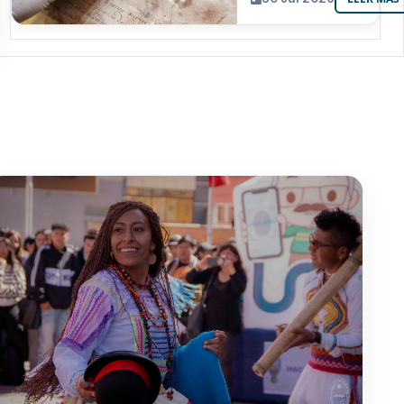
resguarda 6
joyas de la
memoria
paceña