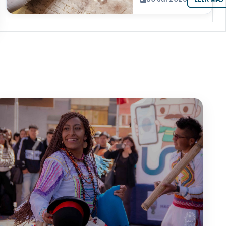
resguarda 6
joyas de la
memoria
paceña