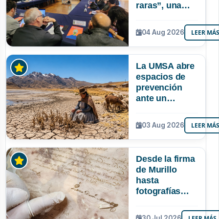
raras”, una
riqueza
mineral que
04 Aug 2026
LEER MÁ
Bolivia aún no
explora ni
aprovecha
La UMSA abre
espacios de
prevención
ante un
posible Súper
Niño que
03 Aug 2026
LEER MÁ
podría superar
a los tres
registrados en
Desde la firma
Bolivia
de Murillo
hasta
fotografías
centenarias: la
UMSA
30 Jul 2026
LEER MÁS