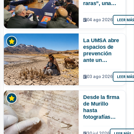
raras”, una
riqueza
mineral que
04 ago 2026
LEER MÁ
Bolivia aún no
explora ni
aprovecha
La UMSA abre
espacios de
prevención
ante un
posible Súper
Niño que
03 ago 2026
LEER MÁ
podría superar
a los tres
registrados en
Desde la firma
Bolivia
de Murillo
hasta
fotografías
centenarias: la
UMSA
30 jul 2026
LEER MÁS