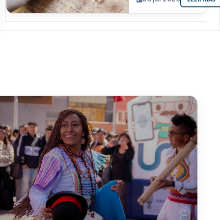
resguarda 6
joyas de la
memoria
paceña