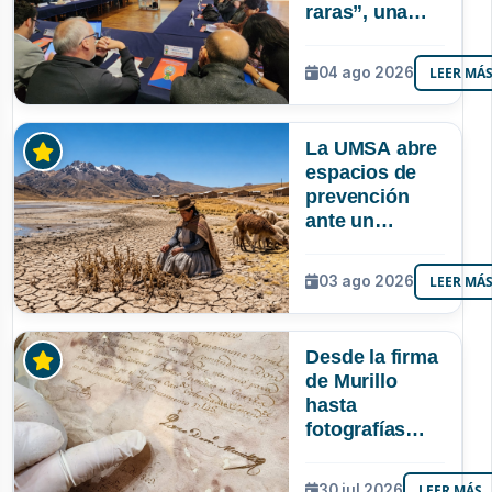
raras”, una
riqueza
mineral que
04 ago 2026
LEER MÁ
Bolivia aún no
explora ni
aprovecha
La UMSA abre
espacios de
prevención
ante un
posible Súper
Niño que
03 ago 2026
LEER MÁ
podría superar
a los tres
registrados en
Desde la firma
Bolivia
de Murillo
hasta
fotografías
centenarias: la
UMSA
30 jul 2026
LEER MÁS