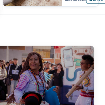
resguarda 6
joyas de la
memoria
paceña