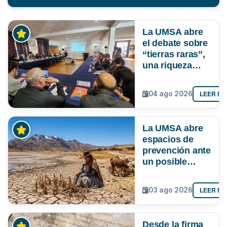
La UMSA abre
el debate sobre
“tierras raras”,
una riqueza
mineral que
Bolivia aún no
LEER M
04 ago 2026
explora ni
aprovecha
La UMSA abre
espacios de
prevención ante
un posible
Súper Niño que
podría superar
LEER M
03 ago 2026
a los tres
registrados en
Bolivia
Desde la firma