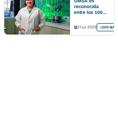
UMSA es
reconocida
entre los 100
investigadores
más
LEER MÁS
21 jul 2026
destacados de
Bolivia