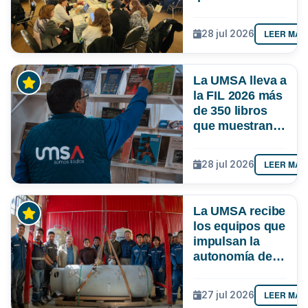
responda mejor
a las
LEER MÁS
28 jul 2026
necesidades de
Bolivia
La UMSA lleva a
la FIL 2026 más
de 350 libros
que muestran el
conocimiento
que se genera
LEER MÁS
28 jul 2026
en Bolivia
La UMSA recibe
los equipos que
impulsan la
autonomía de
La Paz en
oxígeno
LEER MÁS
27 jul 2026
medicinal