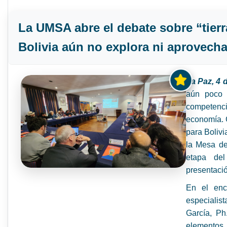
La UMSA abre el debate sobre “tierr
Bolivia aún no explora ni aprovech
La Paz, 4
aún poco 
competenci
economía. C
para Boliv
la Mesa de 
etapa de
presentació
En el enc
especialis
García, Ph
elementos