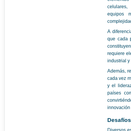
celulares,
equipos m
complejida
A diferenc
que cada p
constituye
requiere el
industrial y
Además, re
cada vez m
y el lider
países com
convirtiénd
innovación 
Desafíos
Diversos es