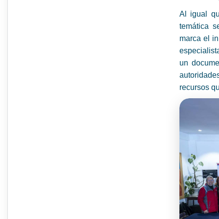
Al igual q
temática s
marca el in
especialist
un documen
autoridades
recursos qu