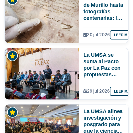
de Murillo hasta
fotografías
centenarias: la
UMSA
resguarda 6
LEER MÁS
30 jul 2026
joyas de la
memoria
paceña
La UMSA se
suma al Pacto
por La Paz con
propuestas
para el
desarrollo del
LEER MÁS
29 jul 2026
departamento
La UMSA alinea
investigación y
posgrado para
que la ciencia