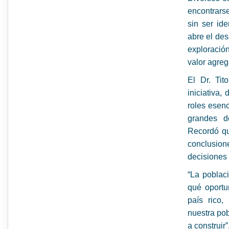
encontrarse
sin ser id
abre el desa
exploració
valor agreg
El Dr. Tit
iniciativa
roles esenc
grandes de
Recordó qu
conclusio
decisiones 
“La poblac
qué oportu
país rico,
nuestra pob
a construir”