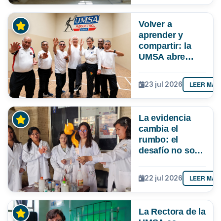
Volver a
aprender y
compartir: la
UMSA abre
inscripciones
para adultos
LEER MÁS
23 jul 2026
mayores
La evidencia
cambia el
rumbo: el
desafío no solo
es atraer más
niñas a la
LEER MÁS
22 jul 2026
ciencia, sino
lograr que
permanezcan y
La Rectora de la
lideren