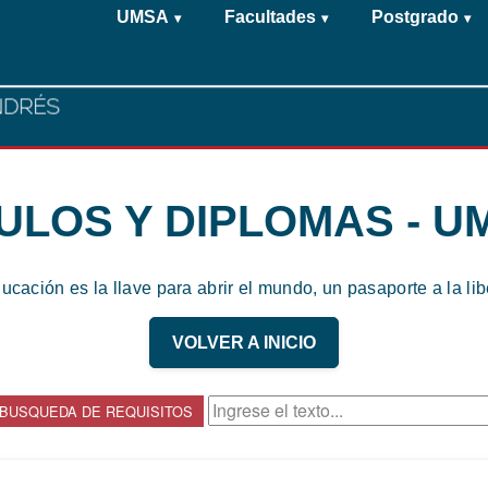
UMSA
Facultades
Postgrado
▾
▾
▾
TULOS Y DIPLOMAS - U
ucación es la llave para abrir el mundo, un pasaporte a la lib
VOLVER A INICIO
BUSQUEDA DE REQUISITOS