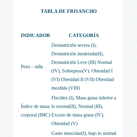
TABLA DE FRISANCHO
INDICADOR
CATEGORÍA
Desnutrición severa (I),
Desnutrición moderada(II),
Desnutrición Leve (III) Normal
Peso – talla
(IV), Sobrepeso(V). Obesidad I
(VI) Obesidad II (VII) Obesidad
mordida (VIII)
Flacidez (I), Masa grasa inferior a
Índice de masa
lo normal(II), Normal (III),
corporal (IMC)
Exceso de masa grasa (IV),
Obesidad (V)
Gasto muscular(I), bajo lo normal