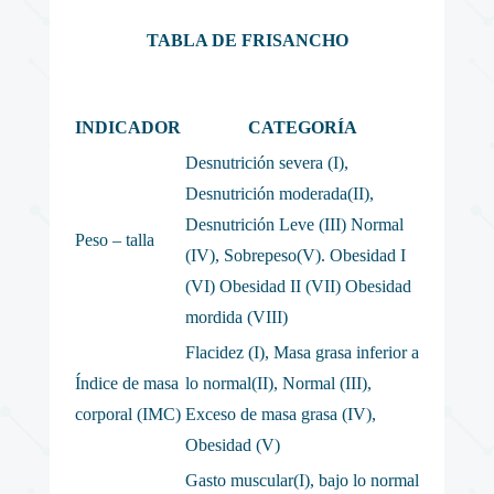
TABLA DE FRISANCHO
INDICADOR
CATEGORÍA
Desnutrición severa (I),
Desnutrición moderada(II),
Desnutrición Leve (III) Normal
Peso – talla
(IV), Sobrepeso(V). Obesidad I
(VI) Obesidad II (VII) Obesidad
mordida (VIII)
Flacidez (I), Masa grasa inferior a
Índice de masa
lo normal(II), Normal (III),
corporal (IMC)
Exceso de masa grasa (IV),
Obesidad (V)
Gasto muscular(I), bajo lo normal