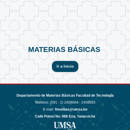
MATERIAS BÁSICAS
Ir a Inicio
Departamento de Materias Básicas Facultad de Tecnología
Teléfono: (591 - 2)
2408664 - 2406055
E-mail:
ftmatbas@umsa.bo
Calle Potosí No. 986 Esq. Yanacocha