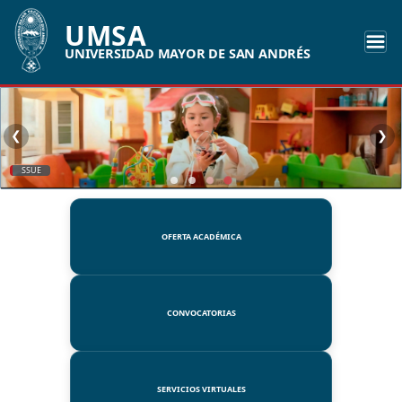
UMSA
UNIVERSIDAD MAYOR DE SAN ANDRÉS
❮
❯
SSUE
OFERTA ACADÉMICA
CONVOCATORIAS
SERVICIOS VIRTUALES