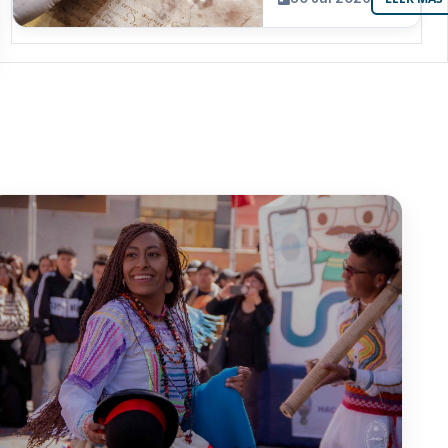
resguarda 6
joyas de la
memoria
paceña