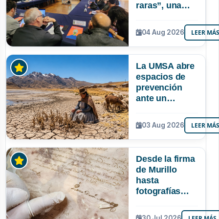
raras”, una
riqueza
mineral que
04 Aug 2026
LEER MÁ
Bolivia aún no
explora ni
aprovecha
La UMSA abre
espacios de
prevención
ante un
posible Súper
Niño que
03 Aug 2026
LEER MÁ
podría superar
a los tres
registrados en
Desde la firma
Bolivia
de Murillo
hasta
fotografías
centenarias: la
UMSA
30 Jul 2026
LEER MÁS