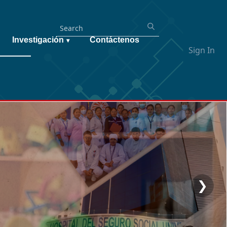
Investigación
Contáctenos
▾
Sign In
❯