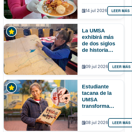
identidad
paceña? Un
LEER MÁS
14 jul 2026
estudio
sociológico de
la UMSA tiene
La UMSA
la respuesta
exhibirá más
de dos siglos
de historia
paceña en la
Larga Noche
LEER MÁS
09 jul 2026
de Museos
Estudiante
tacana de la
UMSA
transforma
semillas
amazónicas en
LEER MÁS
08 jul 2026
artesanías
para proteger