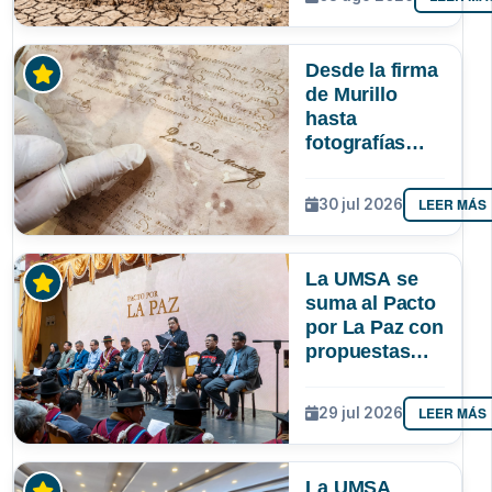
podría superar
a los tres
registrados en
Desde la firma
Bolivia
de Murillo
hasta
fotografías
centenarias: la
UMSA
LEER MÁS
30 jul 2026
resguarda 6
joyas de la
memoria
La UMSA se
paceña
suma al Pacto
por La Paz con
propuestas
para el
desarrollo del
LEER MÁS
29 jul 2026
departamento
La UMSA