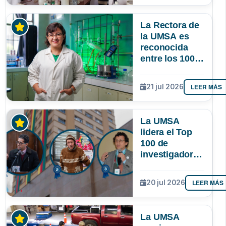
lograr que
permanezcan
La Rectora de
y lideren
la UMSA es
reconocida
entre los 100
investigadores
más
LEER MÁS
21 jul 2026
destacados de
Bolivia
La UMSA
lidera el Top
100 de
investigadores
con mayor
impacto
LEER MÁS
20 jul 2026
científico de
Bolivia
La UMSA