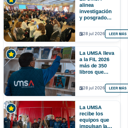
alinea
investigación
y posgrado
para que la
ciencia
LEER MÁS
28 jul 2026
responda
mejor a las
necesidades
La UMSA lleva
de Bolivia
a la FIL 2026
más de 350
libros que
muestran el
conocimiento
LEER MÁS
28 jul 2026
que se genera
en Bolivia
La UMSA
recibe los
equipos que
impulsan la