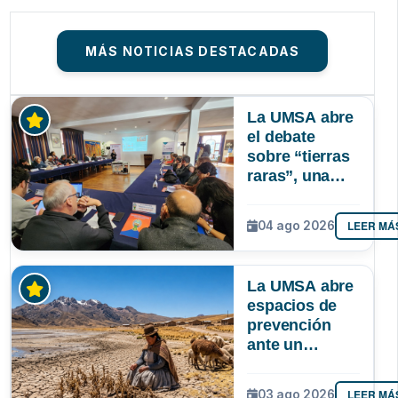
MÁS NOTICIAS DESTACADAS
La UMSA abre
el debate
sobre “tierras
raras”, una
riqueza
mineral que
LEER MÁ
04 ago 2026
Bolivia aún no
explora ni
aprovecha
La UMSA abre
espacios de
prevención
ante un
posible Súper
Niño que
LEER MÁ
03 ago 2026