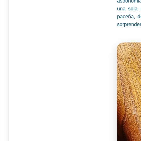
astronomí
una sola 
paceña, d
sorprender