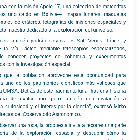
una con la misión Apolo 17, una colección de meteoritos
los uno caído en Bolivia—, mapas lunares, maquetas
onales de cráteres, fotografías de misiones espaciales y
ta muestra dedicada a la exploración del universo.
ntes también podrán observar el Sol, Venus, Júpiter y
e la Vía Láctea mediante telescopios especializados,
e conocer proyectos de cohetería y experimentos
os con la investigación espacial.
 que la población aproveche esta oportunidad para
a uno de los patrimonios científicos más valiosos que
a UMSA. Detrás de este fragmento lunar hay una historia
naria de exploración, pero también una invitación a
la curiosidad y el interés por la ciencia”, expresó Mirko
director del Observatorio Astronómico.
servar una roca, la propuesta invita a recorrer una parte
toria de la exploración espacial y descubrir cómo la