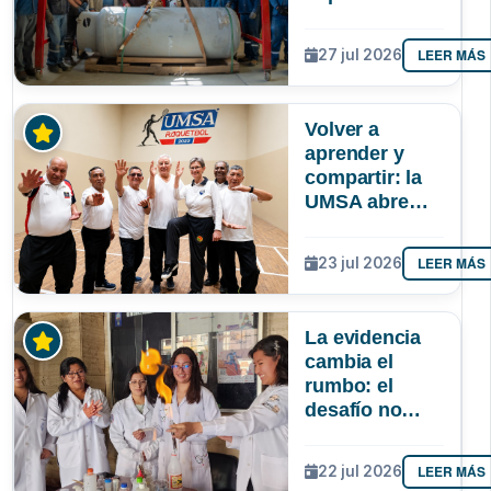
autonomía de
La Paz en
LEER MÁS
27 jul 2026
oxígeno
medicinal
Volver a
aprender y
compartir: la
UMSA abre
inscripciones
para adultos
LEER MÁS
23 jul 2026
mayores
La evidencia
cambia el
rumbo: el
desafío no
solo es atraer
más niñas a la
LEER MÁS
22 jul 2026
ciencia, sino