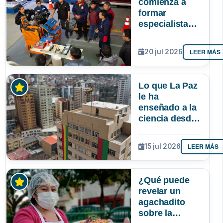
comienza a
formar
especialistas
en reparación
de vehículos
LEER MÁS
20 jul 2026
afectados por
la gasolina de
mala calidad
Lo que La Paz
le ha
enseñado a la
ciencia desde
la UMSA
LEER MÁS
15 jul 2026
¿Qué puede
revelar un
agachadito
sobre la