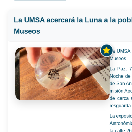
La UMSA acercará la Luna a la pob
Museos
La UMSA a
Museos
La Paz, 7
Noche de 
de San And
misión Apo
de cerca 
resguarda 
La exposic
Astronómic
la calle 2