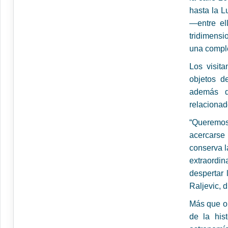
hasta la L
—entre el
tridimensi
una comple
Los visita
objetos d
además d
relacionad
“Queremos
acercarse 
conserva l
extraordi
despertar 
Raljevic, 
Más que ob
de la his