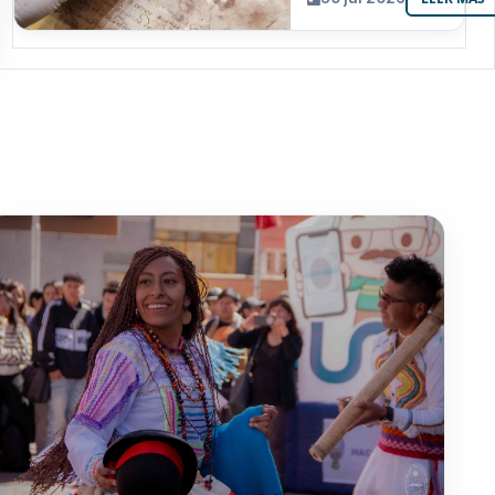
resguarda 6
joyas de la
memoria
paceña