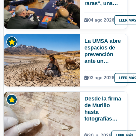
raras”, una
riqueza
mineral que
04 ago 2026
LEER MÁ
Bolivia aún no
explora ni
aprovecha
La UMSA abre
espacios de
prevención
ante un
posible Súper
Niño que
03 ago 2026
LEER MÁ
podría superar
a los tres
registrados en
Desde la firma
Bolivia
de Murillo
hasta
fotografías
centenarias: la
UMSA
30 jul 2026
LEER MÁS