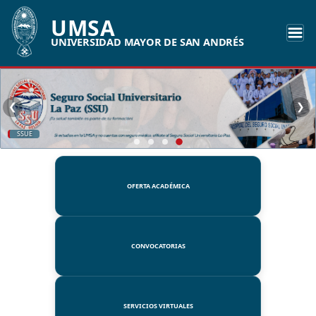
UMSA
UNIVERSIDAD MAYOR DE SAN ANDRÉS
❮
❯
SSUE
OFERTA ACADÉMICA
CONVOCATORIAS
SERVICIOS VIRTUALES