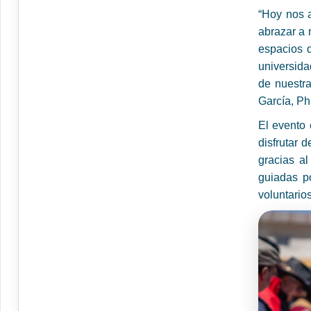
“Hoy nos a
abrazar a 
espacios 
universida
de nuestra
García, Ph
El evento 
disfrutar 
gracias al
guiadas p
voluntario