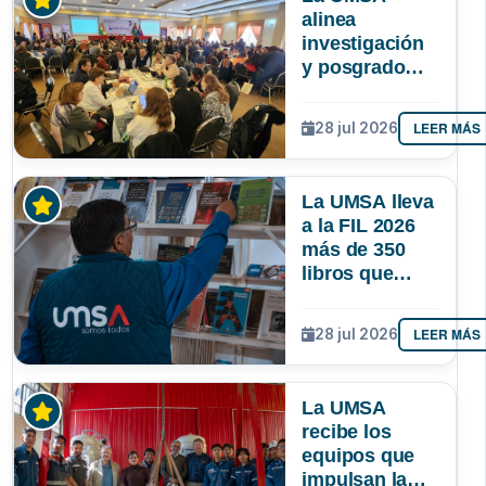
alinea
investigación
y posgrado
para que la
ciencia
LEER MÁS
28 jul 2026
responda
mejor a las
necesidades
La UMSA lleva
de Bolivia
a la FIL 2026
más de 350
libros que
muestran el
conocimiento
LEER MÁS
28 jul 2026
que se genera
en Bolivia
La UMSA
recibe los
equipos que
impulsan la