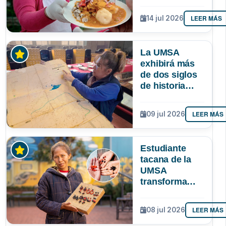
identidad
paceña? Un
LEER MÁS
14 jul 2026
estudio
sociológico de
la UMSA tiene
La UMSA
la respuesta
exhibirá más
de dos siglos
de historia
paceña en la
Larga Noche
LEER MÁS
09 jul 2026
de Museos
Estudiante
tacana de la
UMSA
transforma
semillas
amazónicas en
LEER MÁS
08 jul 2026
artesanías
para proteger