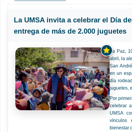
La UMSA invita a celebrar el Día de
entrega de más de 2.000 juguetes
La Paz, 1
abril, la 
San André
en un esp
día rodea
juguetes, 
Por primer
celebrar 
UMSA con 
vínculos 
bienestar d