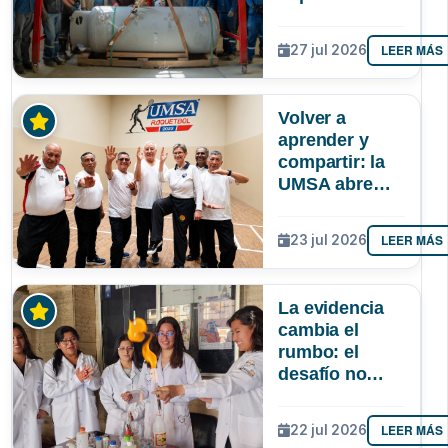
autonomía de
La Paz en
LEER MÁS
27 jul 2026
oxígeno
medicinal
Volver a
aprender y
compartir: la
UMSA abre
inscripciones
para adultos
LEER MÁS
23 jul 2026
mayores
La evidencia
cambia el
rumbo: el
desafío no
solo es atraer
más niñas a la
LEER MÁS
22 jul 2026
ciencia, sino