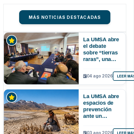
MÁS NOTICIAS DESTACADAS
La UMSA abre
el debate
sobre “tierras
raras”, una
riqueza
mineral que
LEER MÁ
04 ago 2026
Bolivia aún no
explora ni
aprovecha
La UMSA abre
espacios de
prevención
ante un
posible Súper
Niño que
LEER MÁ
03 ago 2026