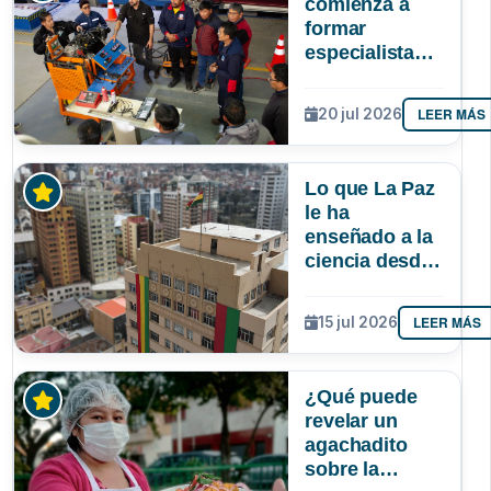
comienza a
formar
especialistas
en reparación
de vehículos
LEER MÁS
20 jul 2026
afectados por
la gasolina de
mala calidad
Lo que La Paz
le ha
enseñado a la
ciencia desde
la UMSA
LEER MÁS
15 jul 2026
¿Qué puede
revelar un
agachadito
sobre la