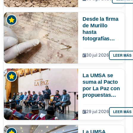
podría superar
a los tres
registrados en
Desde la firma
Bolivia
de Murillo
hasta
fotografías
centenarias: la
UMSA
LEER MÁS
30 jul 2026
resguarda 6
joyas de la
memoria
La UMSA se
paceña
suma al Pacto
por La Paz con
propuestas
para el
desarrollo del
LEER MÁS
29 jul 2026
departamento
La UMSA