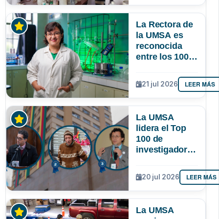
lograr que
permanezcan
La Rectora de
y lideren
la UMSA es
reconocida
entre los 100
investigadores
más
LEER MÁS
21 jul 2026
destacados de
Bolivia
La UMSA
lidera el Top
100 de
investigadores
con mayor
impacto
LEER MÁS
20 jul 2026
científico de
Bolivia
La UMSA