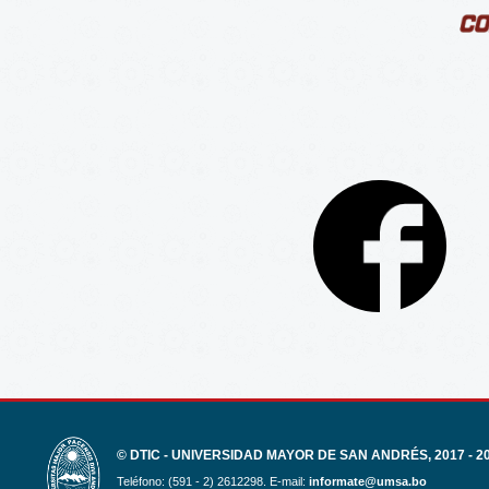
© DTIC - UNIVERSIDAD MAYOR DE SAN ANDRÉS, 2017 - 2
Teléfono: (591 - 2) 2612298. E-mail:
informate@umsa.bo