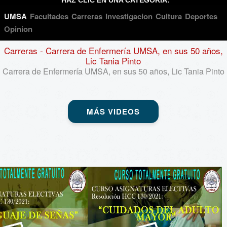
UMSA
Facultades
Carreras
Investigacion
Cultura
Deportes
Opinion
NRO 5
Carreras
- Carrera de Enfermería UMSA, en sus 50 años,
Lic Tania Pinto
Carrera de Enfermería UMSA, en sus 50 años, Lic Tania Pinto
MÁS VIDEOS