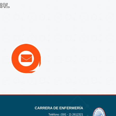
CARRERA DE ENFERMERÍA
Teléfono: (591 - 2)
2612321