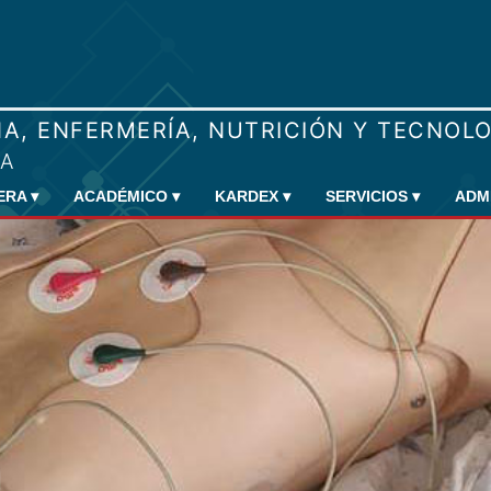
RERA
▾
ACADÉMICO
▾
KARDEX
▾
SERVICIOS
▾
ADM