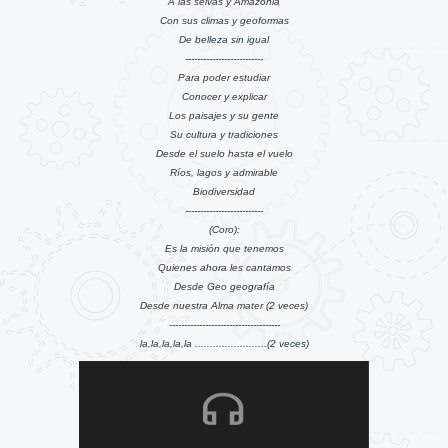
A las selvas y Amazonia
Con sus climas y geoformas
De belleza sin igual
--------------------------
Para poder estudiar
Conocer y explicar
Los paisajes y su gente
Su cultura y tradiciones
Desde el suelo hasta el vuelo
Ríos, lagos y admirable
Biodiversidad
--------------------------
(Coro):
Es la misión que tenemos
Quienes ahora les cantamos
Desde Geo geografía
Desde nuestra Alma mater (2 veces)
-------------------------------------
la,la,la,la,la ........................(2 veces)