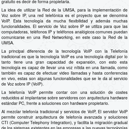
gratuito es decir de forma propietaria.
La idea de utilizar la Red de la UMSA, para la implementación de
Voz sobre IP, una red telefónica es el proyecto que se denomina
VoIP. Esta tecnología da mucha flexibilidad y además muchas
funcionalidades. El servicio de Voz sobre IP se utiliza para que las
computadoras, teléfonos IP y teléfonos analógicos comunes puedan
comunicarse en una Red Networking, en este caso la Red de la
UMSA.
La principal diferencia de la tecnología VoIP con la Telefonía
tradicional es que la tecnología VoIP es una tecnología digital por lo
tanto tiene una gran capacidad de expansión, con esto esta
tecnología es capaz de llevar una voz nítida en una llamada, como
también es capaz de efectuar video llamadas y hasta conferencias
en vivo, estas son algunas funcionalidades que se le da al servicio
de Voz sobre IP (VoIP).
La telefonía VoIP permite contar con una solución de costes
reducidos al implantarse sobre servidores con arquitectura hardware
estándar PC, frente a soluciones con hardware propietario.
Al mezclar telefonía tradicional y servicios de VoIP, El servidor VoIP
permite construir arquitectura de telefonía avanzada y soluciones
CTI (Computer Telephony Integration), y facilita la migración gradual
de los sistemas existentes en las empresas a las nuevas tecnologías