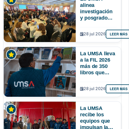
alinea
investigación
y posgrado
para que la
ciencia
LEER MÁS
28 jul 2026
responda
mejor a las
necesidades
La UMSA lleva
de Bolivia
a la FIL 2026
más de 350
libros que
muestran el
conocimiento
LEER MÁS
28 jul 2026
que se genera
en Bolivia
La UMSA
recibe los
equipos que
impulsan la