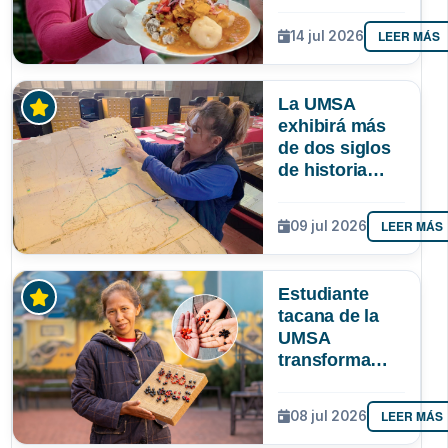
identidad
paceña? Un
LEER MÁS
14 jul 2026
estudio
sociológico de
la UMSA tiene
La UMSA
la respuesta
exhibirá más
de dos siglos
de historia
paceña en la
Larga Noche
LEER MÁS
09 jul 2026
de Museos
Estudiante
tacana de la
UMSA
transforma
semillas
amazónicas en
LEER MÁS
08 jul 2026
artesanías
para proteger