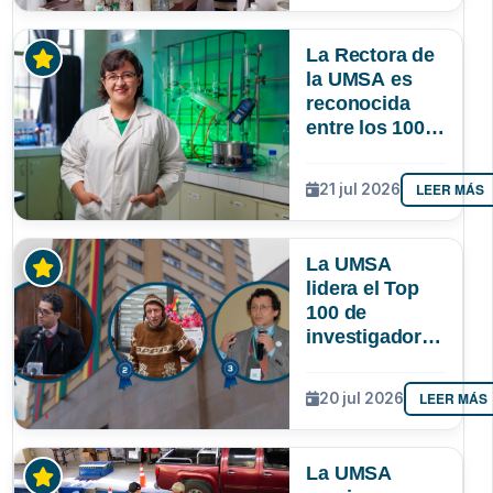
lograr que
permanezcan
La Rectora de
y lideren
la UMSA es
reconocida
entre los 100
investigadores
más
LEER MÁS
21 jul 2026
destacados de
Bolivia
La UMSA
lidera el Top
100 de
investigadores
con mayor
impacto
LEER MÁS
20 jul 2026
científico de
Bolivia
La UMSA