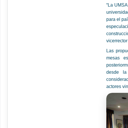
“La UMSA r
universida
para el paí
especulac
construcci
vicerrecto
Las propu
mesas esp
posterior
desde la
considerad
actores vin