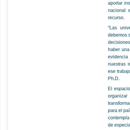
aportar i
nacional 
recurso.
“Las univ
debemos se
decisione
haber una 
evidencia
nuestras 
ese trabaj
Ph.D.
El espaci
organiza
transforma
para el pa
contempla
de especia