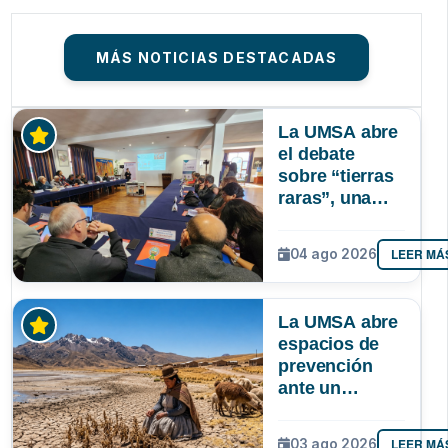
MÁS NOTICIAS DESTACADAS
La UMSA abre
el debate
sobre “tierras
raras”, una
riqueza
mineral que
LEER MÁ
04 ago 2026
Bolivia aún no
explora ni
aprovecha
La UMSA abre
espacios de
prevención
ante un
posible Súper
Niño que
LEER MÁ
03 ago 2026