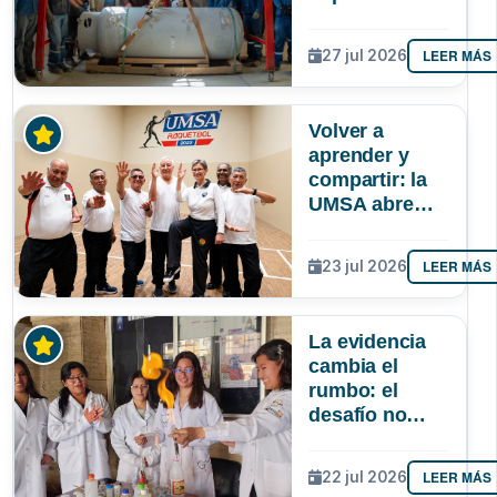
autonomía de
La Paz en
LEER MÁS
27 jul 2026
oxígeno
medicinal
Volver a
aprender y
compartir: la
UMSA abre
inscripciones
para adultos
LEER MÁS
23 jul 2026
mayores
La evidencia
cambia el
rumbo: el
desafío no
solo es atraer
más niñas a la
LEER MÁS
22 jul 2026
ciencia, sino