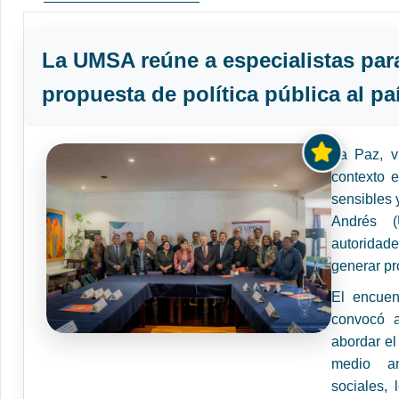
La UMSA reúne a especialistas para 
propuesta de política pública al pa
La Paz, 
contexto e
sensibles 
Andrés (
autoridad
generar pr
El encuen
convocó a
abordar el
medio am
sociales, 