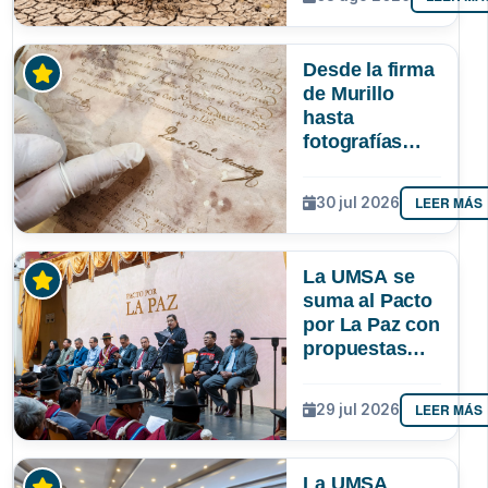
podría superar
a los tres
registrados en
Desde la firma
Bolivia
de Murillo
hasta
fotografías
centenarias: la
UMSA
LEER MÁS
30 jul 2026
resguarda 6
joyas de la
memoria
La UMSA se
paceña
suma al Pacto
por La Paz con
propuestas
para el
desarrollo del
LEER MÁS
29 jul 2026
departamento
La UMSA