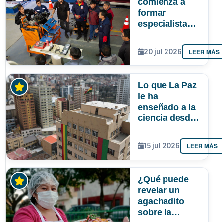
comienza a
formar
especialistas
en reparación
de vehículos
LEER MÁS
20 jul 2026
afectados por
la gasolina de
mala calidad
Lo que La Paz
le ha
enseñado a la
ciencia desde
la UMSA
LEER MÁS
15 jul 2026
¿Qué puede
revelar un
agachadito
sobre la