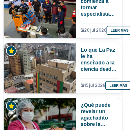
comienza a
formar
especialistas
en reparación
de vehículos
LEER MÁS
20 jul 2026
afectados por
la gasolina de
mala calidad
Lo que La Paz
le ha
enseñado a la
ciencia desde
la UMSA
LEER MÁS
15 jul 2026
¿Qué puede
revelar un
agachadito
sobre la