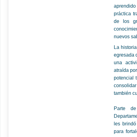
aprendido
práctica t
de los g
conocimie
nuevos sab
La histor
egresada d
una activ
atraída por
potencial 
consolida
también cue
Parte de
Departame
les brindó
para fort