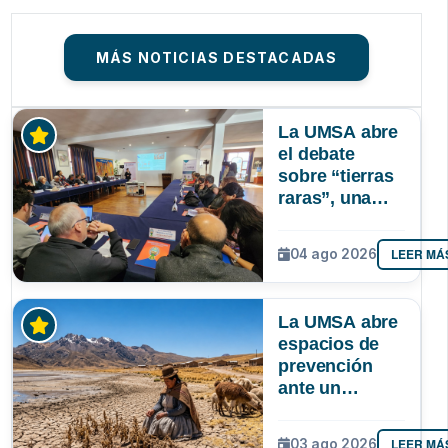
MÁS NOTICIAS DESTACADAS
La UMSA abre
el debate
sobre “tierras
raras”, una
riqueza
mineral que
LEER MÁ
04 ago 2026
Bolivia aún no
explora ni
aprovecha
La UMSA abre
espacios de
prevención
ante un
posible Súper
Niño que
LEER MÁ
03 ago 2026