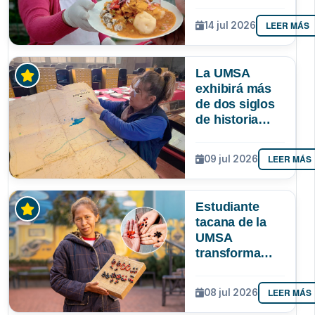
identidad
paceña? Un
LEER MÁS
14 jul 2026
estudio
sociológico de
la UMSA tiene
La UMSA
la respuesta
exhibirá más
de dos siglos
de historia
paceña en la
Larga Noche
LEER MÁS
09 jul 2026
de Museos
Estudiante
tacana de la
UMSA
transforma
semillas
amazónicas en
LEER MÁS
08 jul 2026
artesanías
para proteger