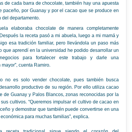
ás de cada barra de chocolate, también hay una apuesta
te paceño, por Guanay y por el cacao que se produce en
n del departamento.
uela elaboraba chocolate de manera completamente
 Después la receta pasó a mi abuela, luego a mi mamá y
igo esa tradición familiar, pero llevándola un paso más
lo que aprendí en la universidad he podido desarrollar un
egocios para fortalecer este trabajo y darle una
 mayor”, cuenta Ramiro.
vo no es solo vender chocolate, pues también busca
 desarrollo productivo de su región. Por ello utiliza cacao
e de Guanay y Palos Blancos, zonas reconocidas por la
 sus cultivos. “Queremos impulsar el cultivo de cacao en
aceño y demostrar que también puede convertirse en una
a económica para muchas familias”, explica.
a receta tradicional sigue siendo el corazón del