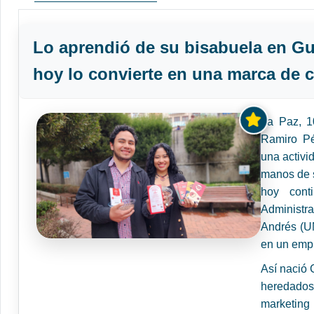
Lo aprendió de su bisabuela en Gua
hoy lo convierte en una marca de 
La Paz, 1
Ramiro Pé
una activi
manos de s
hoy cont
Administr
Andrés (UM
en un empr
Así nació
heredados
marketing 