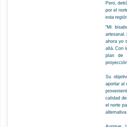
Pero, detr
por el nor
esta regió
“Mi bisab
artesanal.
ahora yo s
allá. Con 
plan de n
proyección
Su objeti
aportar al
provenient
calidad de
el norte p
alternativ
Aunque l