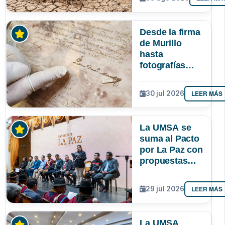
podría superar
a los tres
registrados en
Desde la firma
Bolivia
de Murillo
hasta
fotografías
centenarias: la
UMSA
LEER MÁS
30 jul 2026
resguarda 6
joyas de la
memoria
La UMSA se
paceña
suma al Pacto
por La Paz con
propuestas
para el
desarrollo del
LEER MÁS
29 jul 2026
departamento
La UMSA