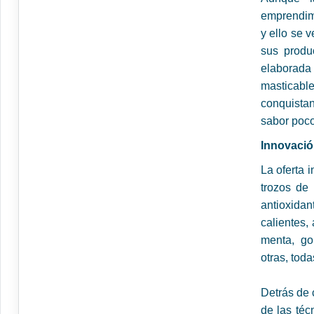
emprendimi
y ello se 
sus produ
elaborada 
masticab
conquistan
sabor poc
Innovació
La oferta
trozos de
antioxida
calientes,
menta, gol
otras, tod
Detrás de 
de las téc