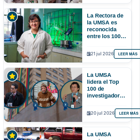
lograr que
permanezcan
La Rectora de
y lideren
la UMSA es
reconocida
entre los 100
investigadores
más
LEER MÁS
21 jul 2026
destacados de
Bolivia
La UMSA
lidera el Top
100 de
investigadores
con mayor
impacto
LEER MÁS
20 jul 2026
científico de
Bolivia
La UMSA