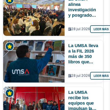
alinea
investigación
y posgrado
para que la
ciencia
LEER MÁS
28 jul 2026
responda
mejor a las
necesidades
La UMSA lleva
de Bolivia
a la FIL 2026
más de 350
libros que
muestran el
conocimiento
LEER MÁS
28 jul 2026
que se genera
en Bolivia
La UMSA
recibe los
equipos que
impulsan la