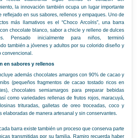
ento, la innovación también ocupa un lugar importante
ve reflejado en sus sabores, rellenos y empaques. Uno de
ctos más llamativos es el “Choco Arcoíris”, una barra
con chocolate blanco, sabor a chicle y relleno de dulces
les. Pensado inicialmente para niños, terminó
do también a jóvenes y adultos por su colorido diseño y
o convencional.
n en sabores y rellenos
 incluye además chocolates amargos con 90% de cacao y
 nibs (pequeños fragmentos de cacao tostado ricos en
ntes), chocolates semiamargos para preparar bebidas
 así como variedades rellenas de frutos rojos, maracuyá,
osinas trituradas, galletas de oreo troceadas, coco y
as elaboradas de manera artesanal y sin conservantes.
cada barra existe también un proceso que conserva parte
nicas transmitidas por su familia. Ramiro recuerda haber