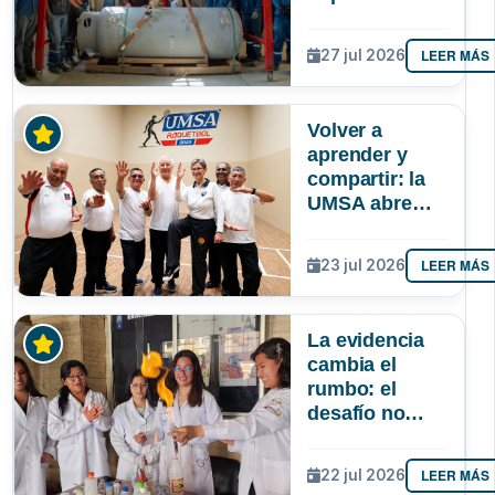
autonomía de
La Paz en
LEER MÁS
27 jul 2026
oxígeno
medicinal
Volver a
aprender y
compartir: la
UMSA abre
inscripciones
para adultos
LEER MÁS
23 jul 2026
mayores
La evidencia
cambia el
rumbo: el
desafío no
solo es atraer
más niñas a la
LEER MÁS
22 jul 2026
ciencia, sino