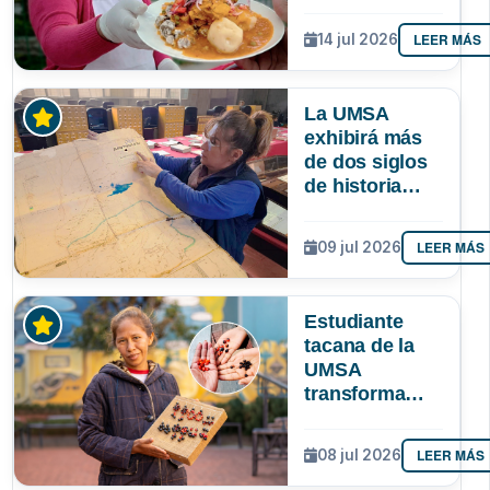
identidad
paceña? Un
LEER MÁS
14 jul 2026
estudio
sociológico de
la UMSA tiene
La UMSA
la respuesta
exhibirá más
de dos siglos
de historia
paceña en la
Larga Noche
LEER MÁS
09 jul 2026
de Museos
Estudiante
tacana de la
UMSA
transforma
semillas
amazónicas en
LEER MÁS
08 jul 2026
artesanías
para proteger