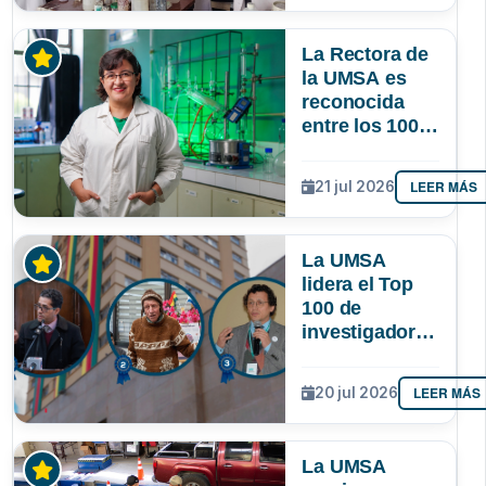
lograr que
permanezcan
La Rectora de
y lideren
la UMSA es
reconocida
entre los 100
investigadores
más
LEER MÁS
21 jul 2026
destacados de
Bolivia
La UMSA
lidera el Top
100 de
investigadores
con mayor
impacto
LEER MÁS
20 jul 2026
científico de
Bolivia
La UMSA