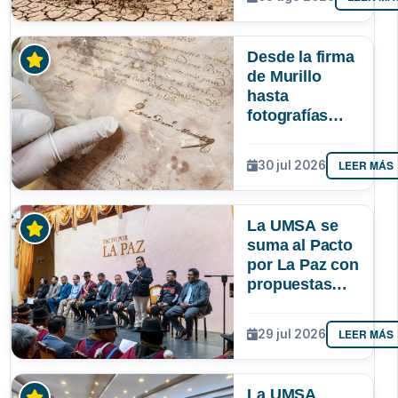
podría superar
a los tres
registrados en
Desde la firma
Bolivia
de Murillo
hasta
fotografías
centenarias: la
UMSA
LEER MÁS
30 jul 2026
resguarda 6
joyas de la
memoria
La UMSA se
paceña
suma al Pacto
por La Paz con
propuestas
para el
desarrollo del
LEER MÁS
29 jul 2026
departamento
La UMSA