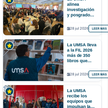
alinea
investigación
y posgrado
para que la
ciencia
LEER MÁS
28 jul 2026
responda
mejor a las
necesidades
La UMSA lleva
de Bolivia
a la FIL 2026
más de 350
libros que
muestran el
conocimiento
LEER MÁS
28 jul 2026
que se genera
en Bolivia
La UMSA
recibe los
equipos que
impulsan la