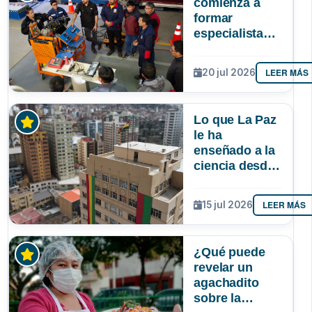
comienza a
formar
especialistas
en reparación
de vehículos
LEER MÁS
20 jul 2026
afectados por
la gasolina de
mala calidad
Lo que La Paz
le ha
enseñado a la
ciencia desde
la UMSA
LEER MÁS
15 jul 2026
¿Qué puede
revelar un
agachadito
sobre la