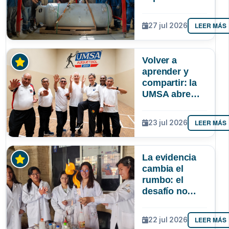
autonomía de
La Paz en
LEER MÁS
27 jul 2026
oxígeno
medicinal
Volver a
aprender y
compartir: la
UMSA abre
inscripciones
para adultos
LEER MÁS
23 jul 2026
mayores
La evidencia
cambia el
rumbo: el
desafío no
solo es atraer
más niñas a la
LEER MÁS
22 jul 2026
ciencia, sino