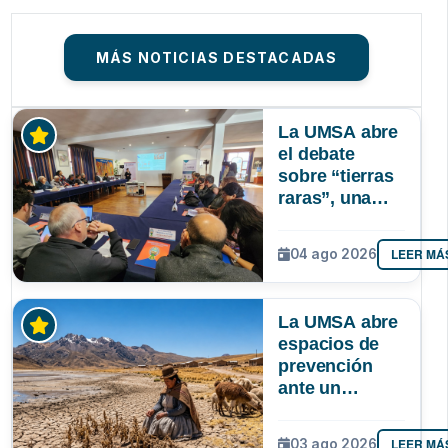
MÁS NOTICIAS DESTACADAS
La UMSA abre
el debate
sobre “tierras
raras”, una
riqueza
mineral que
LEER MÁ
04 ago 2026
Bolivia aún no
explora ni
aprovecha
La UMSA abre
espacios de
prevención
ante un
posible Súper
Niño que
LEER MÁ
03 ago 2026